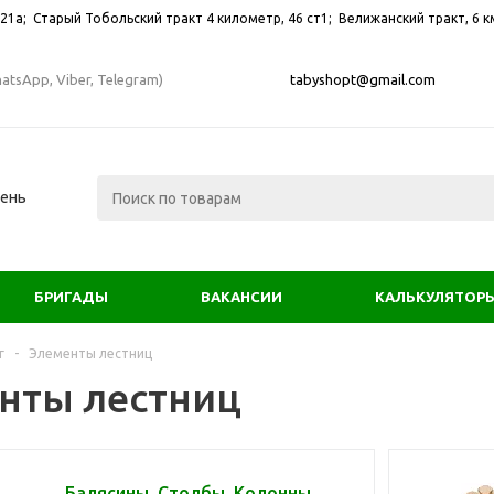
21а; ​Старый Тобольский тракт 4 километр, 46 ст1; Велижанский тракт, 6 км
atsApp, Viber, Telegram)
tabyshopt@gmail.com
мень
БРИГАДЫ
ВАКАНСИИ
КАЛЬКУЛЯТОР
г
-
Элементы лестниц
нты лестниц
Балясины, Столбы, Колонны