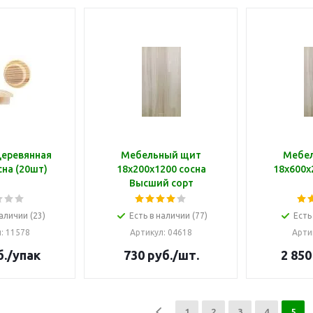
деревянная
Мебельный щит
Мебе
на (20шт)
18х200х1200 сосна
18х600х
Высший сорт
аличии (23)
Есть в наличии (77)
Есть
л
: 11578
Артикул
: 04618
Арти
.
/упак
730
руб.
/шт.
2 850
1
2
3
4
5