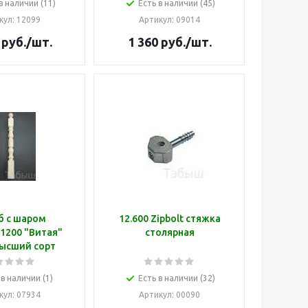
в наличии (11)
Есть в наличии (45)
кул
: 12099
Артикул
: 09014
руб.
/шт.
1 360
руб.
/шт.
б с шаром
12.600 Zipbolt стяжка
1200 "Витая"
столярная
высший сорт
 в наличии (1)
Есть в наличии (32)
кул
: 07934
Артикул
: 00090