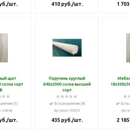
уб.
/шт.
410
руб.
/шт.
1 703
ный щит
Поручень круглый
Мебе
 сосна сорт
d40х2000 сосна высший
18х300х30
В
сорт
наличии (1)
Есть в наличии (4)
Есть 
л
: 04646
Артикул
: 00030
Арти
уб.
/шт.
435
руб.
/шт.
2 185