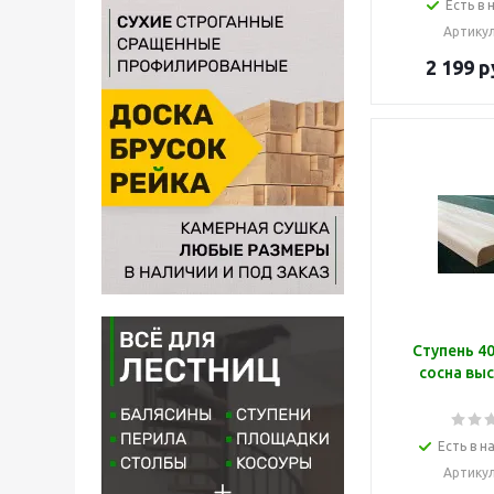
Есть в 
Артику
2 199
р
Ступень 4
сосна вы
Есть в н
Артику