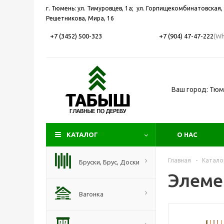
г. Тюмень: ул. Тимуровцев, 1а; ул. Горпищекомбинатовская, 
Решетникова, Мира, 16
+7 (3452) 500-323
+7 (904) 47-47-222
(Wh
Ваш город: Тю
КАТАЛОГ
О НАС
Главная
-
Катало
Бруски, Брус, Доски
Элеме
Вагонка