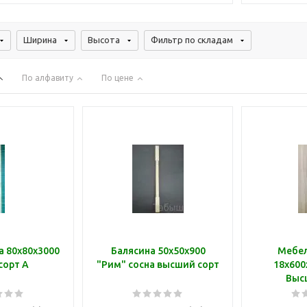
Ширина
Высота
Фильтр по складам
По алфавиту
По цене
а 80х80х3000
Балясина 50х50х900
Мебе
сорт А
"Рим" сосна высший сорт
18х600
Выс