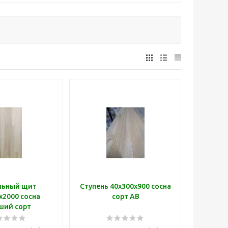
льный щит
Ступень 40х300х900 сосна
х2000 сосна
сорт АВ
ший сорт