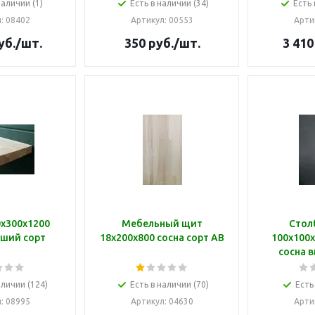
наличии (1)
Есть в наличии (34)
Есть 
л
: 08402
Артикул
: 00553
Арти
уб.
/шт.
350
руб.
/шт.
3 410
0х300х1200
Мебельный щит
Стол
сший сорт
18х200х800 сосна сорт АВ
100х100х
сосна 
аличии (124)
Есть в наличии (70)
Есть
л
: 08995
Артикул
: 04630
Арти