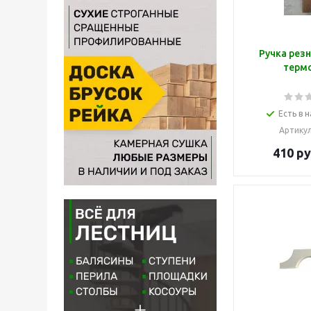
Ручка резн
терм
Есть в н
Артику
410
ру