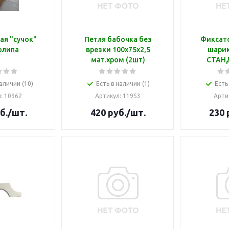
ая "сучок"
Петля бабочка без
Фиксато
олипа
врезки 100х75х2,5
шарик
мат.хром (2шт)
СТАН
аличии (10)
Есть в наличии (1)
Есть
л
: 10962
Артикул
: 11953
Арти
б.
/шт.
420
руб.
/шт.
230