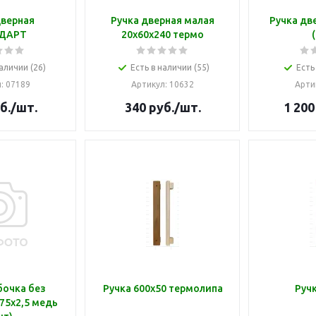
дверная
Ручка дверная малая
Ручка дв
ДАРТ
20х60х240 термо
аличии (26)
Есть в наличии (55)
Есть
л
: 07189
Артикул
: 10632
Арти
б.
/шт.
340
руб.
/шт.
1 200
бочка без
Ручка 600х50 термолипа
Ручк
75х2,5 медь