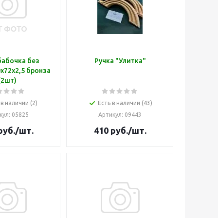
бабочка без
Ручка "Улитка"
х72х2,5 бронза
(2шт)
 в наличии (2)
Есть в наличии (43)
кул
: 05825
Артикул
: 09443
руб.
/шт.
410
руб.
/шт.