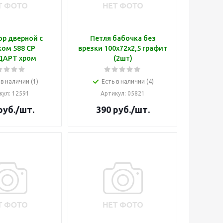
р дверной с
Петля бабочка без
ом 588 СP
врезки 100х72х2,5 графит
ДАРТ хром
(2шт)
 в наличии (1)
Есть в наличии (4)
кул
: 12591
Артикул
: 05821
руб.
/шт.
390
руб.
/шт.