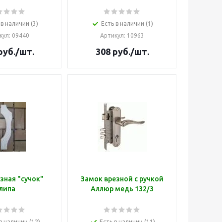
 в наличии (3)
Есть в наличии (1)
кул
: 09440
Артикул
: 10963
руб.
/шт.
308
руб.
/шт.
зная "сучок"
Замок врезной с ручкой
липа
Аллюр медь 132/3
в наличии (12)
Есть в наличии (11)