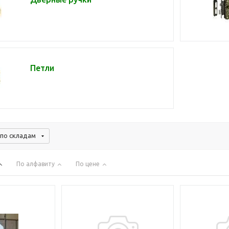
Петли
по складам
По алфавиту
По цене