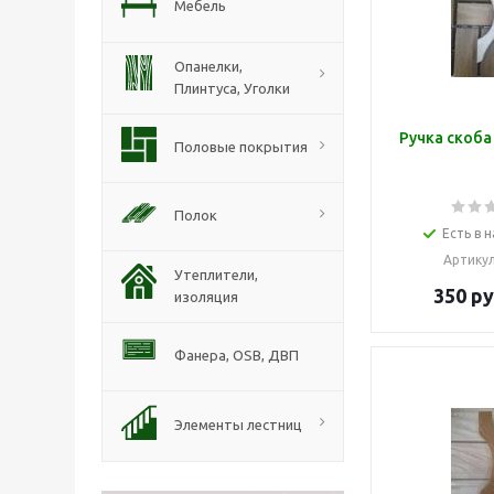
Мебель
Опанелки,
Плинтуса, Уголки
Ручка скоба
Половые покрытия
Полок
Есть в н
Артику
Утеплители,
350
ру
изоляция
Фанера, ОSB, ДВП
Элементы лестниц