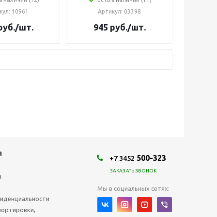
кул
: 10961
Артикул
: 03398
руб.
/шт.
945
руб.
/шт.
Я
500-323
+7 3452
ЗАКАЗАТЬ ЗВОНОК
и
Мы в социальных сетях:
иденциальности
портировки,