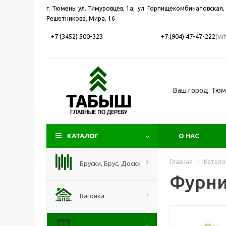
г. Тюмень: ул. Тимуровцев, 1а; ул. Горпищекомбинатовская, 
Решетникова, Мира, 16
+7 (3452) 500-323
+7 (904) 47-47-222
(Wh
Ваш город: Тю
КАТАЛОГ
О НАС
Главная
-
Катало
Бруски, Брус, Доски
Фурни
Вагонка