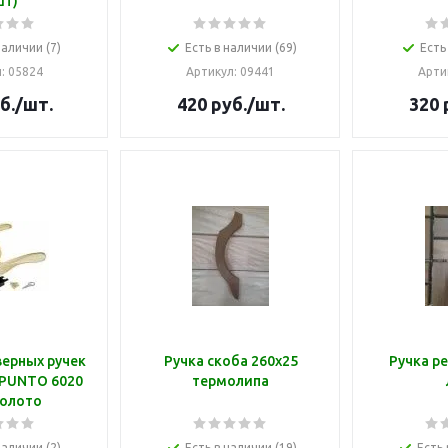
шт)
наличии (7)
Есть в наличии (69)
Есть
л
: 05824
Артикул
: 09441
Арти
б.
/шт.
420
руб.
/шт.
320
ерных ручек
Ручка скоба 260х25
Ручка ре
 PUNTO 6020
термолипа
золото
наличии (2)
Есть в наличии (19)
Есть 