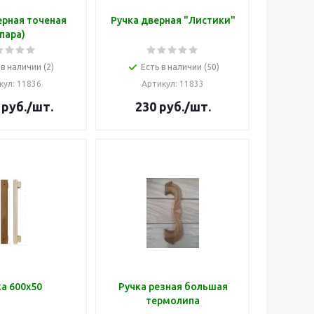
ерная точеная
Ручка дверная "Листики"
(пара)
 в наличии (2)
Есть в наличии (50)
кул
: 11836
Артикул
: 11833
руб.
/шт.
230
руб.
/шт.
а 600х50
Ручка резная большая
термолипа