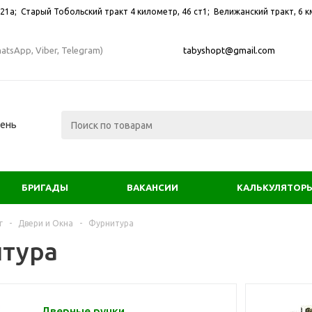
21а; ​Старый Тобольский тракт 4 километр, 46 ст1; Велижанский тракт, 6 км
atsApp, Viber, Telegram)
tabyshopt@gmail.com
мень
БРИГАДЫ
ВАКАНСИИ
КАЛЬКУЛЯТОР
г
-
Двери и Окна
-
Фурнитура
тура
Дверные ручки