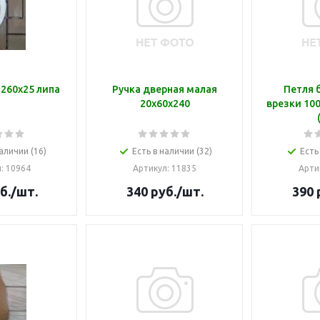
 260х25 липа
Ручка дверная малая
Петля 
20х60х240
врезки 100
аличии (16)
Есть в наличии (32)
Есть
л
: 10964
Артикул
: 11835
Арти
б.
/шт.
340
руб.
/шт.
390