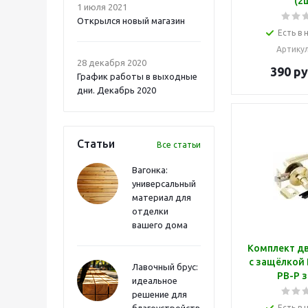
(2
1 июля 2021
Открылся новый магазин
Есть в 
Артику
28 декабря 2020
390
ру
График работы в выходные
дни. Декабрь 2020
Статьи
Все статьи
Вагонка:
универсальный
материал для
отделки
вашего дома
Комплект дв
с защёлкой
Лавочный брус:
РВ-Р 
идеальное
решение для
благоустройства
Есть в 